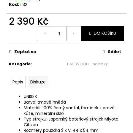
č
Kód:
1132
u
j
2 390 Kč
e
m
Měrná
e
DO KOŠÍKU
cena:
ŠATY
Zeptat se
Sdílet
S
VOLÁNEM
Kategorie
:
TIME WOOD - hodinky
-
MÁMENÍ
1
Popis
Diskuze
999
Kč
UNISEX
Barva: tmavě hnědá
Materiál: 100% černý santal, řemínek z pravé
kůže, minerální sklo
Typ strojku: Japonský bateriový strojek Miyota
Citizen
Rozměry pouzdra Š x V: 44 x 54 mm