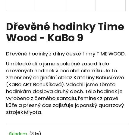
a
j
í
Dřevěné hodinky Time
t
Wood - KaBo 9
?
Dřevěné hodinky z dílny české firmy TIME WOOD.
Umělecké dílo jsme společně zasadili do
dřevěných hodinek v podobě ciferníku. Je to
HLEDAT
zmenšený originální obraz Kateřiny Bohušíkové
(KaBo ART Bohušíková). Vdechli jsme těmto
hodinkám doslova druhý dech. Tělo hodinek je
D
vyrobeno z černého santalu, řemínek z pravé
o
kůže a přesný čas zajišťuje japonský quartzový
p
strojek Miyota.
o
r
u
Skladem
(3 ks)