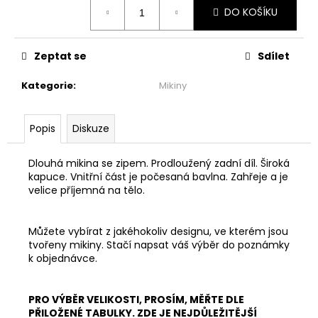
č
Měrná
DO KOŠÍKU
cena:
u
j
e
Zeptat se
Sdílet
m
e
Kategorie
:
Mikiny
ŠATY
Popis
Diskuze
PO
KOLENA
-
Dlouhá mikina se zipem. Prodloužený zadní díl. Široká
TOULAVÝ
kapuce. Vnitřní část je počesaná bavlna. Zahřeje a je
BLÁZEN
velice příjemná na tělo.
1
999
Kč
Můžete vybírat z jakéhokoliv designu, ve kterém jsou
tvořeny mikiny. Stačí napsat váš výběr do poznámky
k objednávce.
PRO VÝBĚR VELIKOSTI, PROSÍM, MĚŘTE DLE
PŘILOŽENÉ TABULKY. ZDE JE NEJDŮLEŽITĚJŠÍ