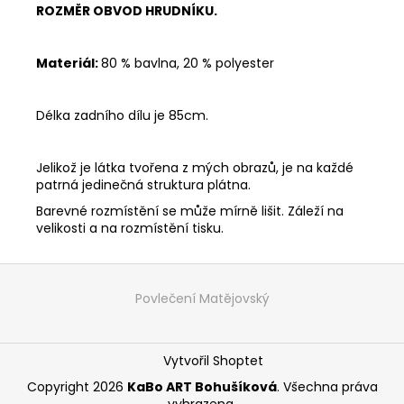
ROZMĚR OBVOD HRUDNÍKU.
Materiál:
80 % bavlna, 20 % polyester
Délka zadního dílu je 85cm.
Jelikož je látka tvořena z mých obrazů, je na každé
patrná jedinečná struktura plátna.
Barevné rozmístění se může mírně lišit. Záleží na
velikosti a na rozmístění tisku.
Z
á
Povlečení Matějovský
p
a
Vytvořil Shoptet
t
í
Copyright 2026
KaBo ART Bohušíková
. Všechna práva
vyhrazena.