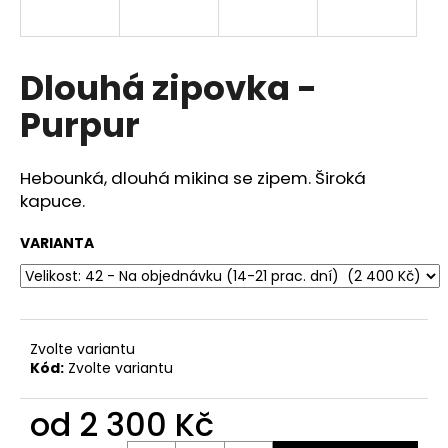
a
j
í
Dlouhá zipovka -
t
Purpur
?
Hebounká, dlouhá mikina se zipem. Široká
kapuce.
HLEDAT
VARIANTA
D
o
Zvolte variantu
p
Kód:
Zvolte variantu
o
r
od
2 300 Kč
u