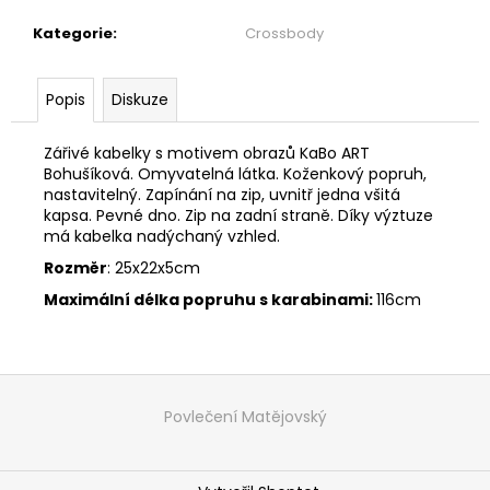
č
u
Kategorie
:
Crossbody
j
e
m
Popis
Diskuze
e
Zářivé kabelky s motivem obrazů KaBo ART
Bohušíková. Omyvatelná látka. Koženkový popruh,
ŠATY
nastavitelný. Zapínání na zip, uvnitř jedna všitá
PO
kapsa. Pevné dno. Zip na zadní straně. Díky výztuze
KOLENA
má kabelka nadýchaný vzhled.
-
TOULAVÝ
Rozměr
: 25x22x5cm
BLÁZEN
Maximální délka popruhu s karabinami:
116cm
1
999
Kč
Z
á
Povlečení Matějovský
p
a