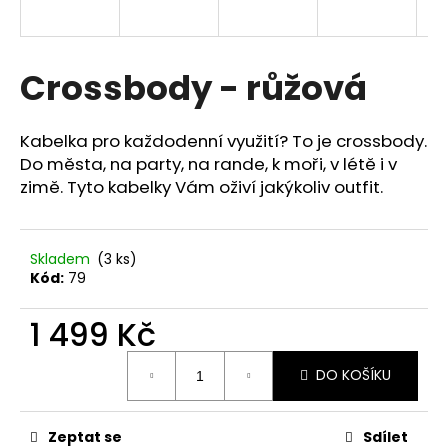
a
j
í
Crossbody - růžová
t
?
Kabelka pro každodenní využití? To je crossbody.
Do města, na party, na rande, k moři, v létě i v
zimě. Tyto kabelky Vám oživí jakýkoliv outfit.
HLEDAT
Skladem
(3 ks)
Kód:
79
D
1 499 Kč
o
Měrná
p
DO KOŠÍKU
cena:
o
r
u
Zeptat se
Sdílet