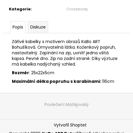
č
u
Kategorie
:
Crossbody
j
e
m
Popis
Diskuze
e
Zářivé kabelky s motivem obrazů KaBo ART
Bohušíková. Omyvatelná látka. Koženkový popruh,
MAXI
nastavitelný. Zapínání na zip, uvnitř jedna všitá
ŠATY
kapsa. Pevné dno. Zip na zadní straně. Díky výztuze
-
má kabelka nadýchaný vzhled.
NÁDECH
A
Rozměr
: 25x22x5cm
VÝDECH
Maximální délka popruhu s karabinami:
116cm
2
599
Kč
Z
á
Povlečení Matějovský
p
a
Vytvořil Shoptet
t