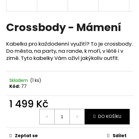
a
j
í
Crossbody - Mámení
t
?
Kabelka pro každodenní využití? To je crossbody.
Do města, na party, na rande, k moři, v létě i v
zimě. Tyto kabelky Vám oživí jakýkoliv outfit.
HLEDAT
Skladem
(1 ks)
Kód:
77
D
1 499 Kč
o
Měrná
p
DO KOŠÍKU
cena:
o
r
u
Zeptat se
Sdílet