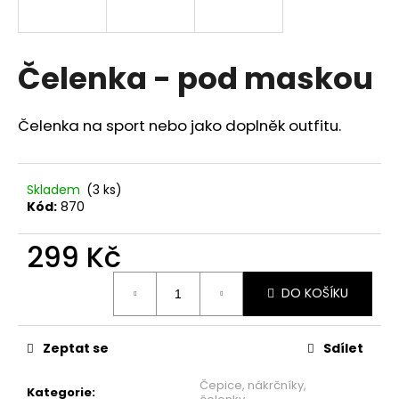
a
j
í
Čelenka - pod maskou
t
?
Čelenka na sport nebo jako doplněk outfitu.
Skladem
(3 ks)
Kód:
870
HLEDAT
299 Kč
Měrná
D
DO KOŠÍKU
cena:
o
p
o
Zeptat se
Sdílet
r
u
Čepice, nákrčníky,
Kategorie
: