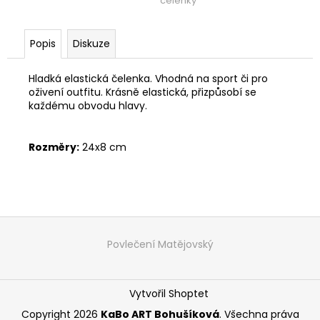
č
čelenky
u
j
Popis
Diskuze
e
m
e
Hladká elastická čelenka. Vhodná na sport či pro
oživení outfitu. Krásně elastická, přizpůsobí se
každému obvodu hlavy.
ŠATY
PO
KOLENA
Rozměry:
24x8 cm
-
TOULAVÝ
BLÁZEN
1
999
Z
Kč
á
Povlečení Matějovský
p
a
Vytvořil Shoptet
t
í
Copyright 2026
KaBo ART Bohušíková
. Všechna práva