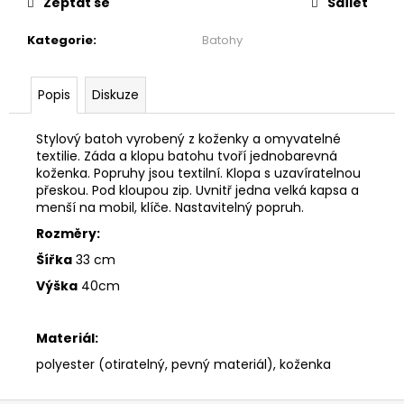
č
Zeptat se
Sdílet
u
j
Kategorie
:
Batohy
e
m
Popis
Diskuze
e
Stylový batoh vyrobený z koženky a omyvatelné
MAXI
textilie. Záda a klopu batohu tvoří jednobarevná
ŠATY
koženka. Popruhy jsou textilní. Klopa s uzavíratelnou
-
přeskou. Pod kloupou zip. Uvnitř jedna velká kapsa a
NÁDECH
menší na mobil, klíče. Nastavitelný popruh.
A
VÝDECH
Rozměry:
2
Šířka
33 cm
599
Kč
Výška
40cm
Materiál:
polyester (otiratelný, pevný materiál), koženka