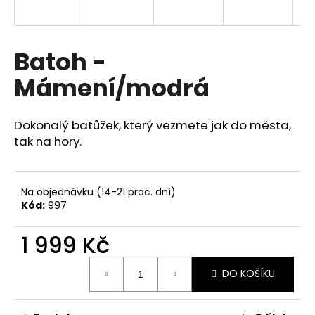
a
j
í
Batoh -
t
Mámení/modrá
?
Dokonalý batůžek, který vezmete jak do města,
tak na hory.
HLEDAT
Na objednávku (14-21 prac. dní)
Kód:
997
D
1 999 Kč
o
p
Měrná
o
DO KOŠÍKU
cena:
r
u