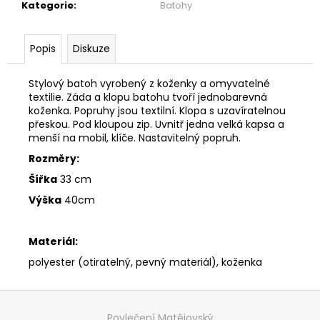
č
Kategorie
:
Batohy
u
j
e
Popis
Diskuze
m
e
Stylový batoh vyrobený z koženky a omyvatelné
textilie. Záda a klopu batohu tvoří jednobarevná
koženka. Popruhy jsou textilní. Klopa s uzavíratelnou
ŠATY
přeskou. Pod kloupou zip. Uvnitř jedna velká kapsa a
S
menší na mobil, klíče. Nastavitelný popruh.
VOLÁNEM
-
Rozměry:
MÁMENÍ
Šířka
33 cm
1
Výška
40cm
999
Kč
Materiál:
polyester (otiratelný, pevný materiál), koženka
Z
á
Povlečení Matějovský