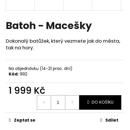
a
j
í
Batoh - Macešky
t
?
Dokonalý batůžek, který vezmete jak do města,
tak na hory.
HLEDAT
Na objednávku (14-21 prac. dní)
Kód:
992
1 999 Kč
D
Měrná
o
DO KOŠÍKU
cena:
p
o
r
Zeptat se
Sdílet
u