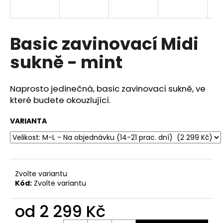
a
j
í
Basic zavinovací Midi
t
sukně - mint
?
Naprosto jedinečná, basic zavinovací sukně, ve
které budete okouzlující.
HLEDAT
VARIANTA
D
o
Zvolte variantu
p
Kód:
Zvolte variantu
o
r
od
2 299 Kč
u