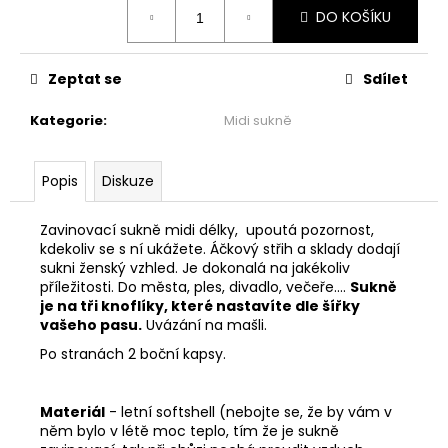
č
Měrná
DO KOŠÍKU
cena:
u
j
e
Zeptat se
Sdílet
m
e
Kategorie
:
Midi sukně
ŠATY
Popis
Diskuze
PO
KOLENA
-
Zavinovací sukně midi délky, upoutá pozornost,
TOULAVÝ
kdekoliv se s ní ukážete. Áčkový střih a sklady dodají
BLÁZEN
sukni ženský vzhled. Je dokonalá na jakékoliv
1
příležitosti. Do města, ples, divadlo, večeře....
Sukně
999
je na tři knoflíky, které nastavíte dle šířky
Kč
vašeho pasu.
Uvázání na mašli.
Po stranách 2 boční kapsy.
Materiál
- letní softshell (nebojte se, že by vám v
něm bylo v létě moc teplo, tím že je sukně