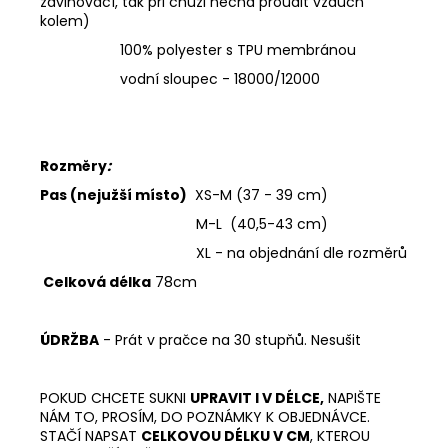
zavinovací, tak při chůzi nechá proudit vzduch
kolem)
100% polyester s TPU membránou
vodní sloupec - 18000/12000
Rozměry
:
Pas (nejužší místo)
XS-M (37 - 39 cm)
M-L (40,5-43 cm)
XL - na objednání dle rozměrů
Celková délka
78cm
ÚDRŽBA
- Prát v pračce na 30 stupňů. Nesušit
POKUD CHCETE SUKNI
UPRAVIT I V DÉLCE,
NAPIŠTE
NÁM TO, PROSÍM, DO POZNÁMKY K OBJEDNÁVCE.
STAČÍ NAPSAT
CELKOVOU DÉLKU V CM
, KTEROU