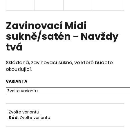
a
j
í
Zavinovací Midi
t
sukně/satén - Navždy
?
tvá
Skládaná, zavinovací sukně, ve které budete
HLEDAT
okouzlující.
VARIANTA
D
o
p
o
Zvolte variantu
r
Kód:
Zvolte variantu
u