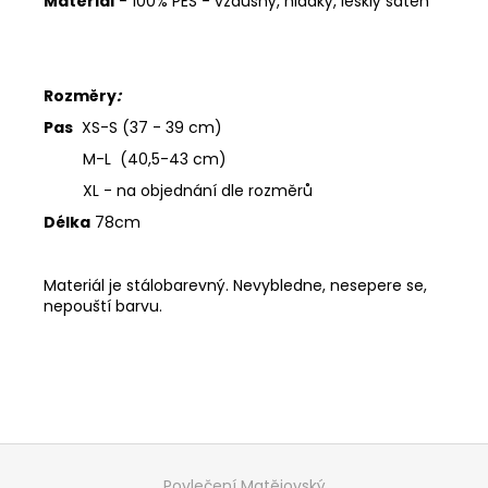
Materiál
- 100% PES - vzdušný, hladký, lesklý satén
Rozměry
:
Pas
XS-S (37 - 39 cm)
M-L (40,5-43 cm)
XL - na objednání dle rozměrů
Délka
78cm
Materiál je stálobarevný. Nevybledne, nesepere se,
nepouští barvu.
Z
á
Povlečení Matějovský