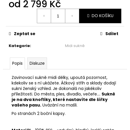
č
od
2 799 Kč
u
Měrná
j
DO KOŠÍKU
cena:
e
m
e
Zeptat se
Sdílet
Kategorie
:
Midi sukně
ŠATY
PO
KOLENA
Popis
Diskuze
-
MÁVNUTÍ
1
Zavinovací sukně midi délky, upoutá pozornost,
999
kdekoliv se s ní ukážete. Áčkový střih a sklady dodají
Kč
sukni ženský vzhled. Je dokonalá na jakékoliv
příležitosti. Do města, ples, divadlo, večeře....
Sukně
je na dva knoflíky, které nastavíte dle šířky
vašeho pasu.
Uvázání na mašli.
Po stranách 2 boční kapsy.