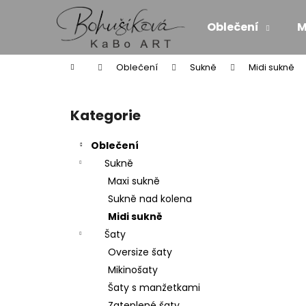
K
Přejít
na
o
Oblečení
M
obsah
Zpět
Zpět
š
do
do
í
Domů
Oblečení
Sukně
Midi sukně
k
obchodu
obchodu
P
o
Kategorie
Přeskočit
s
kategorie
t
Oblečení
r
Sukně
a
Maxi sukně
n
Sukně nad kolena
n
Midi sukně
í
Šaty
p
Oversize šaty
a
Mikinošaty
n
Šaty s manžetkami
MAXI ŠATY - NÁDECH A VÝDECH
e
Zateplené šaty