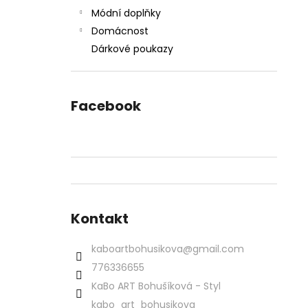
Módní doplňky
Domácnost
Dárkové poukazy
Facebook
Kontakt
kaboartbohusikova
@
gmail.com
776336655
KaBo ART Bohušíková - Styl
kabo_art_bohusikova