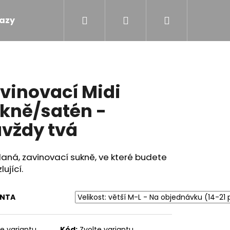
Hledat
Přihlášení
Nákupní
azy
Obchodní podmínky
Kontakty
košík
vinovací Midi
kně/satén -
vždy tvá
aná, zavinovací sukně, ve které budete
lující.
ANTA
 - TOULAVÝ BLÁZEN
te variantu
Kód:
Zvolte variantu