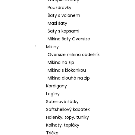
2 599 Kč
l
Pouzdrovky
Šaty s volánem
Maxi šaty
Šaty s kapsami
Mikino šaty Oversize
Mikiny
Oversize mikina obdélník
Mikina na zip
Mikina s klokankou
Mikina dlouhá na zip
Kardigany
Legíny
Saténové šátky
Softshellový kabátek
Halenky, topy, tuniky
Kalhoty, tepláky
Trička