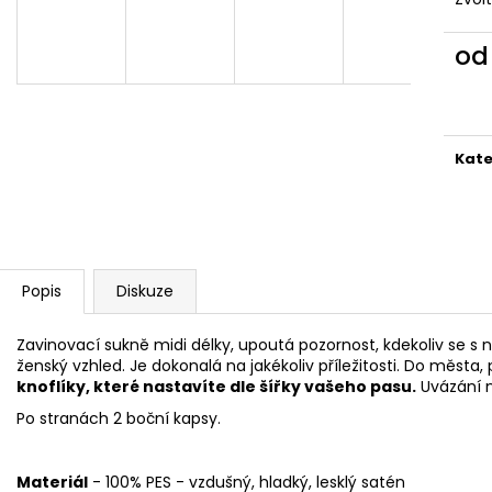
1 999 Kč
1 999 Kč
o
Měr
cena
Kate
Popis
Diskuze
Zavinovací sukně midi délky, upoutá pozornost, kdekoliv se s ní
ženský vzhled. Je dokonalá na jakékoliv příležitosti. Do města, p
knoflíky, které nastavíte dle šířky vašeho pasu.
Uvázání n
Po stranách 2 boční kapsy.
Materiál
- 100% PES - vzdušný, hladký, lesklý satén