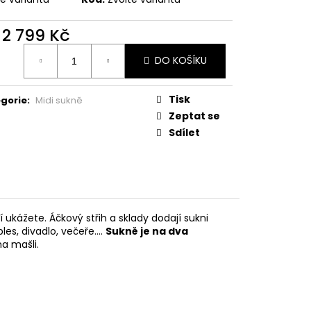
d
2 799 Kč
ná
DO KOŠÍKU
:
Tisk
gorie
:
Midi sukně
Zeptat se
Sdílet
 ukážete. Áčkový střih a sklady dodají sukni
les, divadlo, večeře....
Sukně je na dva
a mašli.