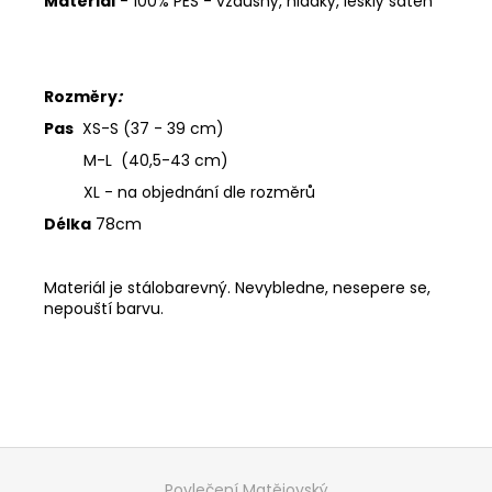
Materiál
- 100% PES - vzdušný, hladký, lesklý satén
Rozměry
:
Pas
XS-S (37 - 39 cm)
M-L (40,5-43 cm)
XL - na objednání dle rozměrů
Délka
78cm
Materiál je stálobarevný. Nevybledne, nesepere se,
nepouští barvu.
Z
á
Povlečení Matějovský