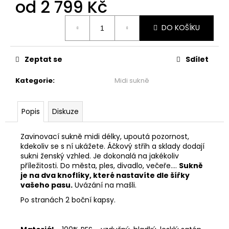
č
od
2 799 Kč
u
Měrná
j
DO KOŠÍKU
cena:
e
m
e
Zeptat se
Sdílet
Kategorie
:
Midi sukně
BASIC
ZAVINOVACÍ
MIDI
Popis
Diskuze
SUKNĚ
-
MINT
Zavinovací sukně midi délky, upoutá pozornost,
2
kdekoliv se s ní ukážete. Áčkový střih a sklady dodají
299
sukni ženský vzhled. Je dokonalá na jakékoliv
Kč
příležitosti. Do města, ples, divadlo, večeře....
Sukně
je na dva knoflíky, které nastavíte dle šířky
vašeho pasu.
Uvázání na mašli.
Po stranách 2 boční kapsy.