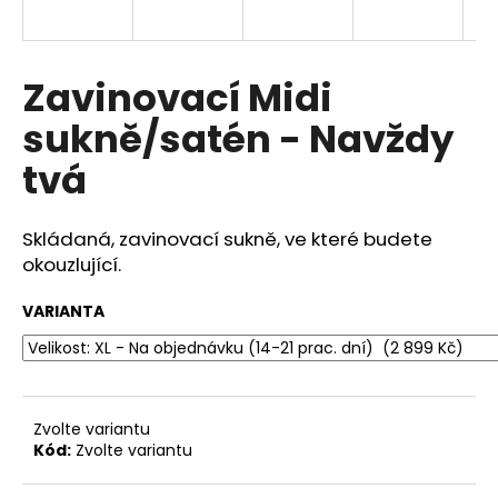
a
j
í
Zavinovací Midi
t
sukně/satén - Navždy
?
tvá
Skládaná, zavinovací sukně, ve které budete
HLEDAT
okouzlující.
VARIANTA
D
o
p
o
Zvolte variantu
r
Kód:
Zvolte variantu
u