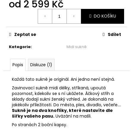
č
od
2 599 Kč
u
Měrná
j
DO KOŠÍKU
cena:
e
m
e
Zeptat se
Sdílet
Kategorie
:
Midi sukně
ŠATY
PO
KOLENA
Popis
Diskuze (1)
-
TOULAVÝ
BLÁZEN
Každá tato sukně je originál. Ani jedna není stejná.
1
Zavinovací sukně midi délky, stříkaná, upoutá
999
pozornost, kdekoliv se s ní ukážete. Áčkový střih a
Kč
sklady dodají sukni ženský vzhled. Je dokonalá na
jakékoliv příležitosti. Do města, ples, divadlo, večeře....
Sukně je na dva knoflíky, které nastavíte dle
šířky vašeho pasu.
Uvázání na mašli.
Po stranách 2 boční kapsy.