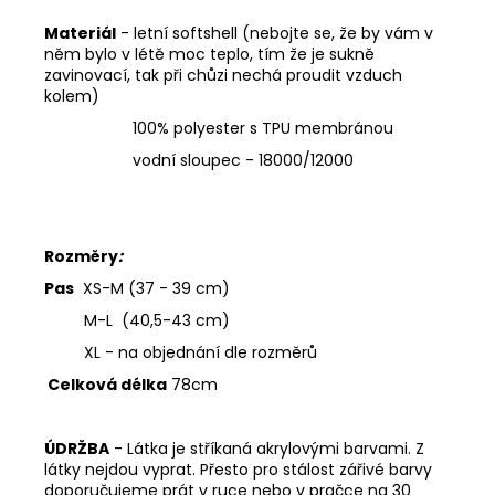
Materiál
- letní softshell (nebojte se, že by vám v
něm bylo v létě moc teplo, tím že je sukně
zavinovací, tak při chůzi nechá proudit vzduch
kolem)
100% polyester s TPU membránou
vodní sloupec - 18000/12000
Rozměry
:
Pas
XS-M (37 - 39 cm)
M-L (40,5-43 cm)
XL - na objednání dle rozměrů
Celková délka
78cm
ÚDRŽBA
- Látka je stříkaná akrylovými barvami. Z
látky nejdou vyprat. Přesto pro stálost zářivé barvy
doporučujeme prát v ruce nebo v pračce na 30