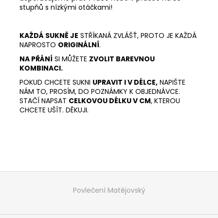
stupňů s nízkými otáčkami!
KAŽDÁ SUKNĚ JE
STŘÍKANÁ ZVLÁŠŤ, PROTO JE KAŽDÁ
NAPROSTO
ORIGINÁLNÍ
.
NA PŘÁNÍ
SI MŮŽETE
ZVOLIT BAREVNOU
KOMBINACI.
POKUD CHCETE SUKNI
UPRAVIT I V DÉLCE,
NAPIŠTE
NÁM TO, PROSÍM, DO POZNÁMKY K OBJEDNÁVCE.
STAČÍ NAPSAT
CELKOVOU DÉLKU V CM
, KTEROU
CHCETE UŠÍT. DĚKUJI.
Z
á
Povlečení Matějovský
p
a