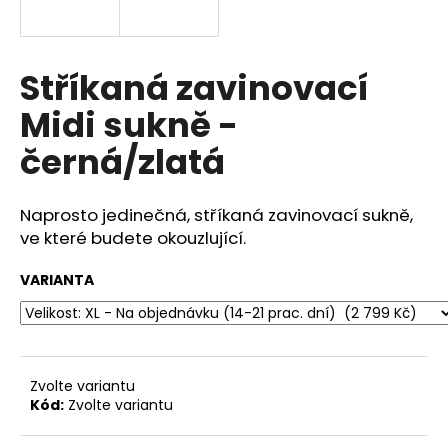
a
j
í
Stříkaná zavinovací
t
Midi sukně -
?
černá/zlatá
Naprosto jedinečná, stříkaná zavinovací sukně,
HLEDAT
ve které budete okouzlující.
VARIANTA
D
o
p
o
Zvolte variantu
r
Kód:
Zvolte variantu
u