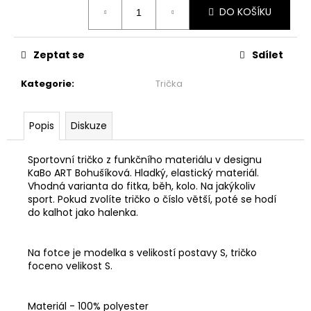
č
Měrná
DO KOŠÍKU
cena:
u
j
e
Zeptat se
Sdílet
m
e
Kategorie
:
Trička
ŠATY
Popis
Diskuze
PO
KOLENA
-
Sportovní tričko z funkčního materiálu v designu
TOULAVÝ
KaBo ART Bohušíková. Hladký, elastický materiál.
BLÁZEN
Vhodná varianta do fitka, běh, kolo. Na jakýkoliv
1
sport. Pokud zvolíte tričko o číslo větší, poté se hodí
999
do kalhot jako halenka.
Kč
Na fotce je modelka s velikostí postavy S, tričko
foceno velikost S.
Materiál - 100% polyester