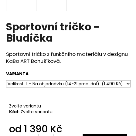
a
j
í
Sportovní tričko -
t
Bludička
?
Sportovní tričko z funkčního materiálu v designu
KaBo ART Bohušíková.
HLEDAT
VARIANTA
D
o
Zvolte variantu
p
Kód:
Zvolte variantu
o
r
od
1 390 Kč
u