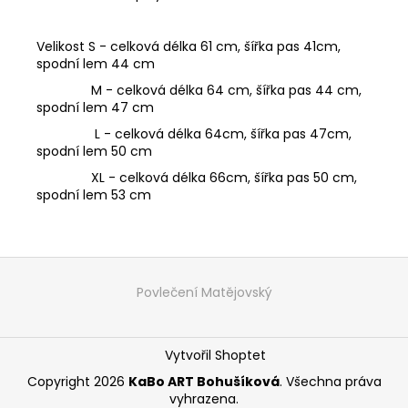
Velikost S - celková délka 61 cm, šířka pas 41cm,
spodní lem 44 cm
M - celková délka 64 cm, šířka pas 44 cm,
spodní lem 47 cm
L - celková délka 64cm, šířka pas 47cm,
spodní lem 50 cm
XL - celková délka 66cm, šířka pas 50 cm,
spodní lem 53 cm
Z
á
Povlečení Matějovský
p
a
Vytvořil Shoptet
t
í
Copyright 2026
KaBo ART Bohušíková
. Všechna práva
vyhrazena.