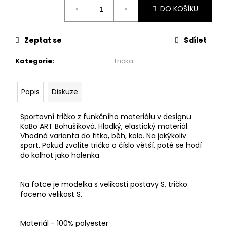
č
Měrná
DO KOŠÍKU
cena:
u
j
e
Zeptat se
Sdílet
m
e
Kategorie
:
Trička
MAXI
Popis
Diskuze
ŠATY
-
NÁDECH
Sportovní tričko z funkčního materiálu v designu
A
KaBo ART Bohušíková. Hladký, elastický materiál.
VÝDECH
Vhodná varianta do fitka, běh, kolo. Na jakýkoliv
2
sport. Pokud zvolíte tričko o číslo větší, poté se hodí
599
do kalhot jako halenka.
Kč
Na fotce je modelka s velikostí postavy S, tričko
foceno velikost S.
Materiál - 100% polyester