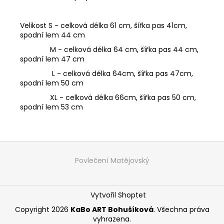
Velikost S - celková délka 61 cm, šířka pas 41cm,
spodní lem 44 cm
M - celková délka 64 cm, šířka pas 44 cm,
spodní lem 47 cm
L - celková délka 64cm, šířka pas 47cm,
spodní lem 50 cm
XL - celková délka 66cm, šířka pas 50 cm,
spodní lem 53 cm
Z
á
Povlečení Matějovský
p
a
Vytvořil Shoptet
t
í
Copyright 2026
KaBo ART Bohušíková
. Všechna práva
vyhrazena.