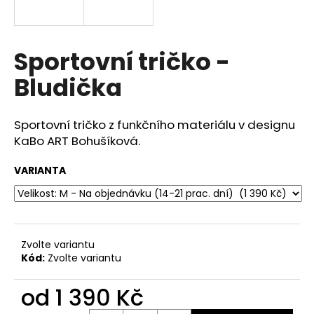
a
j
í
Sportovní tričko -
t
Bludička
?
Sportovní tričko z funkčního materiálu v designu
KaBo ART Bohušíková.
HLEDAT
VARIANTA
D
o
Zvolte variantu
p
Kód:
Zvolte variantu
o
r
od
1 390 Kč
u