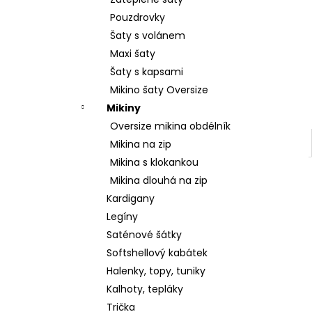
SRDCE
l
Pouzdrovky
2 799 Kč
Šaty s volánem
Maxi šaty
Šaty s kapsami
Mikino šaty Oversize
Mikiny
Oversize mikina obdélník
Mikina na zip
Mikina s klokankou
Mikina dlouhá na zip
Kardigany
Legíny
Saténové šátky
Softshellový kabátek
Halenky, topy, tuniky
Kalhoty, tepláky
Trička