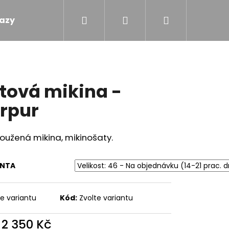
Hledat
Přihlášení
Nákupní
azy
Obchodní podmínky
Kontakty
košík
tová mikina -
rpur
oužená mikina, mikinošaty.
ANTA
te variantu
Kód:
Zvolte variantu
M - MÁMENÍ
d
2 350 Kč