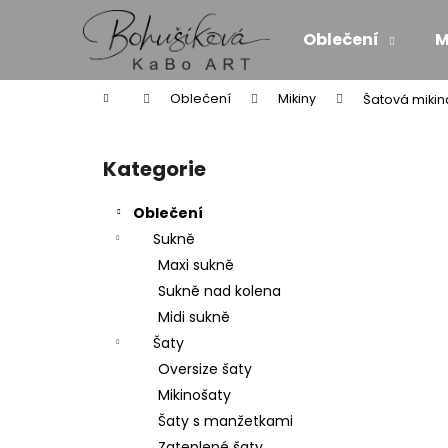
K
Přejít
na
o
Oblečení
M
obsah
Zpět
Zpět
š
do
do
í
Domů
Oblečení
Mikiny
Šatová mikin
k
obchodu
obchodu
P
o
Kategorie
Přeskočit
s
kategorie
t
Oblečení
r
Sukně
a
Maxi sukně
n
Sukně nad kolena
n
Midi sukně
í
Šaty
p
Oversize šaty
a
Mikinošaty
n
Šaty s manžetkami
ZAVINOVACÍ MIDI SUKNĚ/SATÉN - SÍLA
e
Zateplené šaty