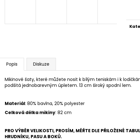
2 599 Kč
1 999 Kč
Měr
cena
Kate
Popis
Diskuze
Mikinové šaty, které můžete nosit k bílým teniskám i k lodičká
podšitá jednobarevným úpletem. 13 cm široký spodní lem.
Materiál
: 80% bavlna, 20% polyester
Celková délka mikiny
: 82 cm
PRO VÝBĚR VELIKOSTI, PROSÍM, MĚŘTE DLE PŘILOŽENÉ TABU
HRUDNÍKU, PASU A BOKŮ.