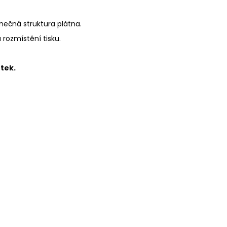
inečná struktura plátna.
a rozmístění tisku.
tek.