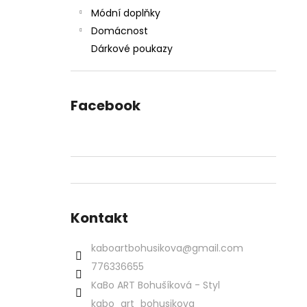
Módní doplňky
Domácnost
Dárkové poukazy
Facebook
Kontakt
kaboartbohusikova
@
gmail.com
776336655
KaBo ART Bohušíková - Styl
kabo_art_bohusikova