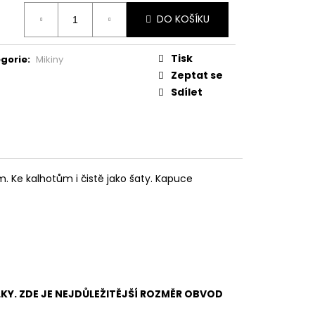
ná
DO KOŠÍKU
:
Tisk
gorie
:
Mikiny
Zeptat se
Sdílet
m. Ke kalhotům i čistě jako šaty. Kapuce
LKY. ZDE JE NEJDŮLEŽITĚJŠÍ ROZMĚR OBVOD