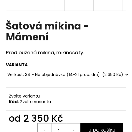
a
j
í
Šatová mikina -
t
Mámení
?
Prodloužená mikina, mikinošaty.
VARIANTA
HLEDAT
D
Zvolte variantu
o
Kód:
Zvolte variantu
p
o
od
2 350 Kč
r
u
Měrná
DO KOŠÍKU
cena: