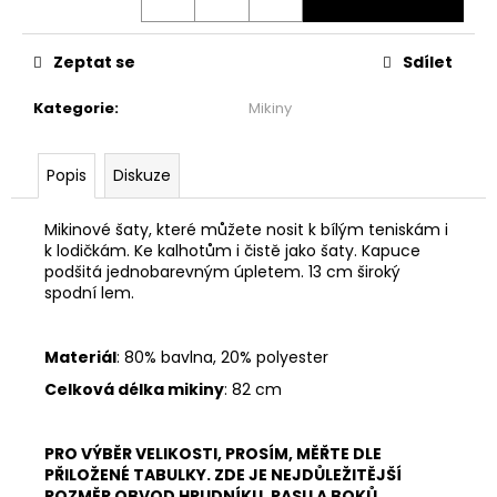
č
u
j
Zeptat se
Sdílet
e
m
Kategorie
:
Mikiny
e
Popis
Diskuze
ŠATY
S
VOLÁNEM
Mikinové šaty, které můžete nosit k bílým teniskám i
-
k lodičkám. Ke kalhotům i čistě jako šaty. Kapuce
MÁMENÍ
podšitá jednobarevným úpletem. 13 cm široký
spodní lem.
1
999
Kč
Materiál
: 80% bavlna, 20% polyester
Celková délka mikiny
: 82 cm
PRO VÝBĚR VELIKOSTI, PROSÍM, MĚŘTE DLE
PŘILOŽENÉ TABULKY. ZDE JE NEJDŮLEŽITĚJŠÍ
ROZMĚR OBVOD HRUDNÍKU, PASU A BOKŮ.