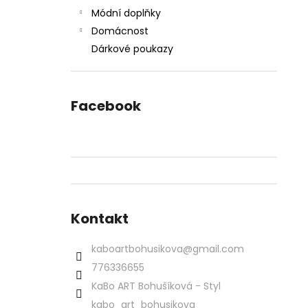
Módní doplňky
Domácnost
Dárkové poukazy
Facebook
Kontakt
kaboartbohusikova
@
gmail.com
776336655
KaBo ART Bohušíková - Styl
kabo_art_bohusikova