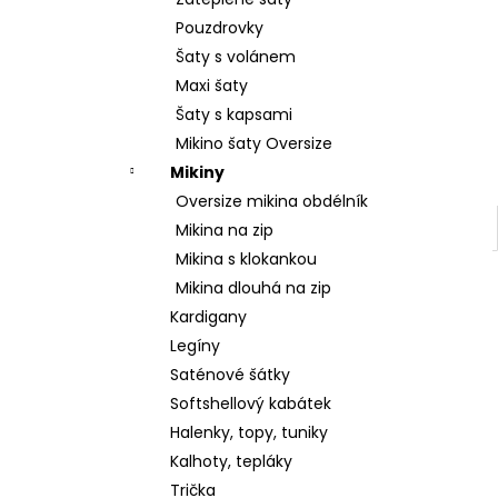
2 599 Kč
l
Pouzdrovky
Šaty s volánem
Maxi šaty
Šaty s kapsami
Mikino šaty Oversize
Mikiny
Oversize mikina obdélník
Mikina na zip
Mikina s klokankou
Mikina dlouhá na zip
Kardigany
Legíny
Saténové šátky
Softshellový kabátek
Halenky, topy, tuniky
Kalhoty, tepláky
Trička