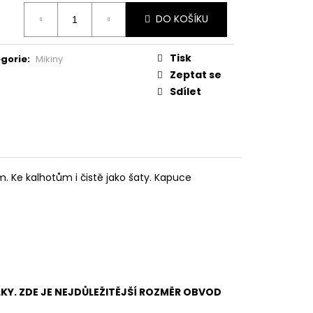
ná
DO KOŠÍKU
:
Tisk
gorie
:
Mikiny
Zeptat se
Sdílet
m. Ke kalhotům i čistě jako šaty. Kapuce
LKY. ZDE JE NEJDŮLEŽITĚJŠÍ ROZMĚR OBVOD