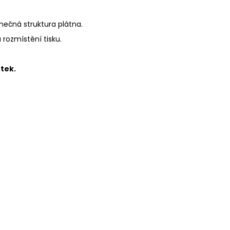
inečná struktura plátna.
a rozmístění tisku.
tek.