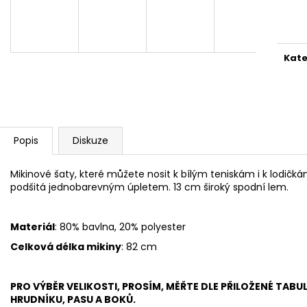
1 999 Kč
1 999 Kč
Měr
cena
Kate
Popis
Diskuze
Mikinové šaty, které můžete nosit k bílým teniskám i k lodičká
podšitá jednobarevným úpletem. 13 cm široký spodní lem.
Materiál
: 80% bavlna, 20% polyester
Celková délka mikiny
: 82 cm
PRO VÝBĚR VELIKOSTI, PROSÍM, MĚŘTE DLE PŘILOŽENÉ TABU
HRUDNÍKU, PASU A BOKŮ.