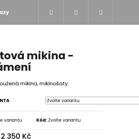
Hledat
Přihlášení
Nákupní
azy
Obchodní podmínky
Kontakty
košík
tová mikina -
ámení
oužená mikina, mikinošaty.
ANTA
te variantu
Kód:
Zvolte variantu
 - TOULAVÝ BLÁZEN
d
2 350 Kč