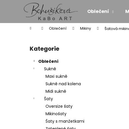
K
Přejít
na
o
Oblečení
M
obsah
Zpět
Zpět
š
do
do
í
Domů
Oblečení
Mikiny
Šatová miki
k
obchodu
obchodu
P
o
Kategorie
Přeskočit
s
kategorie
t
Oblečení
r
Sukně
a
Maxi sukně
n
Sukně nad kolena
n
Midi sukně
í
Šaty
p
Oversize šaty
a
Mikinošaty
n
Šaty s manžetkami
MAXI ŠATY - NÁDECH A VÝDECH
e
Zateplené šaty