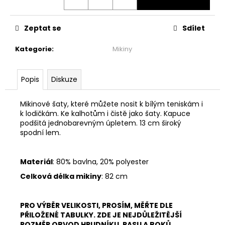
č
u
j
Zeptat se
Sdílet
e
m
Kategorie
:
Mikiny
e
Popis
Diskuze
BASIC
ZAVINOVACÍ
MIDI
Mikinové šaty, které můžete nosit k bílým teniskám i
SUKNĚ
k lodičkám. Ke kalhotům i čistě jako šaty. Kapuce
-
podšitá jednobarevným úpletem. 13 cm široký
MINT
spodní lem.
2
299
Kč
Materiál
: 80% bavlna, 20% polyester
Celková délka mikiny
: 82 cm
PRO VÝBĚR VELIKOSTI, PROSÍM, MĚŘTE DLE
PŘILOŽENÉ TABULKY. ZDE JE NEJDŮLEŽITĚJŠÍ
ROZMĚR OBVOD HRUDNÍKU, PASU A BOKŮ.