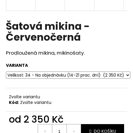
a
j
í
Šatová mikina -
t
Červenočerná
?
Prodloužená mikina, mikinošaty.
VARIANTA
HLEDAT
D
Zvolte variantu
o
Kód:
Zvolte variantu
p
o
od
2 350 Kč
r
u
Měrná
DO KOŠÍKU
cena: