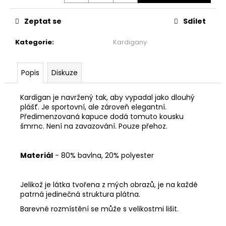
č
u
Zeptat se
Sdílet
j
e
Kategorie
:
Kardigany
m
e
Popis
Diskuze
ŠATY
PO
Kardigan je navržený tak, aby vypadal jako dlouhý
KOLENA
plášť. Je sportovní, ale zároveň elegantní.
-
Předimenzovaná kapuce dodá tomuto kousku
MÁVNUTÍ
šmrnc. Není na zavazování. Pouze přehoz.
1
999
Kč
Materiál
- 80% bavlna, 20% polyester
Jelikož je látka tvořena z mých obrazů, je na každé
patrná jedinečná struktura plátna.
Barevné rozmístění se může s velikostmi lišit.