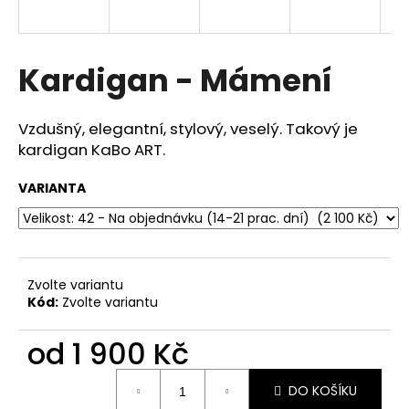
a
j
í
Kardigan - Mámení
t
?
Vzdušný, elegantní, stylový, veselý. Takový je
kardigan KaBo ART.
VARIANTA
HLEDAT
Zvolte variantu
D
Kód:
Zvolte variantu
o
p
od
1 900 Kč
o
r
Měrná
u
DO KOŠÍKU
cena: