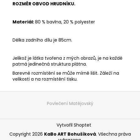
ROZMĚR OBVOD HRUDNÍKU.
Materiál:
80 % bavlna, 20 % polyester
Délka zadního dílu je 85cm.
Jelikož je látka tvořena z mých obrazů, je na každé
patrná jedinečná struktura plátna.
Barevné rozmístění se může mírně lišit. Záleží na
velikosti a na rozmístění tisku.
Z
á
Povlečení Matějovský
p
a
Vytvořil Shoptet
t
í
Copyright 2026
KaBo ART Bohušíková
. Všechna práva
vyhrazena.