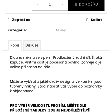
č
Měrná
DO KOŠÍKU
cena:
u
j
e
Zeptat se
Sdílet
m
e
Kategorie
:
Mikiny
MAXI
Popis
Diskuze
ŠATY
-
NÁDECH
Dlouhá mikina se zipem. Prodloužený zadní díl. Široká
A
kapuce. Vnitřní část je počesaná bavlna. Zahřeje a je
VÝDECH
velice příjemná na tělo.
2
599
Kč
Můžete vybírat z jakéhokoliv designu, ve kterém jsou
tvořeny mikiny. Stačí napsat váš výběr do poznámky
k objednávce.
PRO VÝBĚR VELIKOSTI, PROSÍM, MĚŘTE DLE
PŘILOŽENÉ TABULKY. ZDE JE NEJDŮLEŽITĚJŠÍ