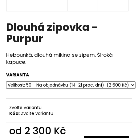
a
j
í
Dlouhá zipovka -
t
Purpur
?
Hebounká, dlouhá mikina se zipem. Široká
kapuce.
HLEDAT
VARIANTA
D
o
Zvolte variantu
p
Kód:
Zvolte variantu
o
r
od
2 300 Kč
u